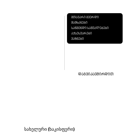
მთავარი გვერდი
შაშხანები
საწმენდი საშუალებები
აქსესუარები
ვაზნები
დაგვიკავშირდით
სახელური (ხაკისფერი)